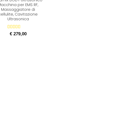
umix BODY Ultrasonico
acchina per EMS RF,
Massaggiatore di
cellulite, Cavitazione
Ultrasonica
Valutato
€
279,00
5.00
su 5