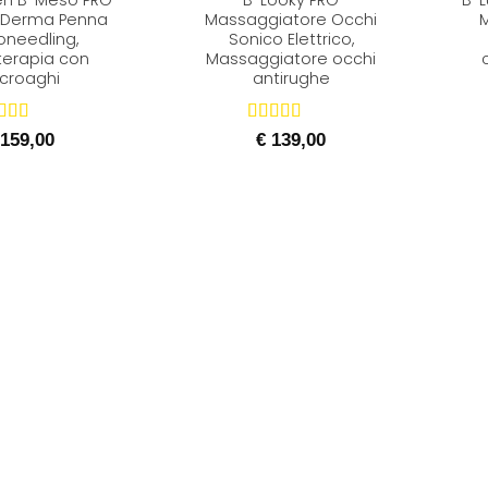
n B-Meso PRO
B-Looky PRO
B-L
o Derma Penna
Massaggiatore Occhi
M
oneedling,
Sonico Elettrico,
erapia con
Massaggiatore occhi
croaghi
antirughe
utato
5
Valutato
5
159,00
€
139,00
5
su 5