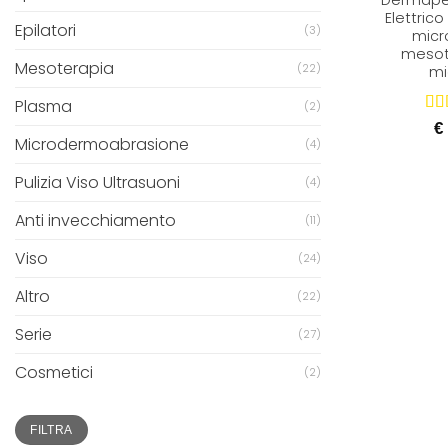
Dermape
Elettric
Epilatori
(3)
micr
mesot
Mesoterapia
(22)
mi
Plasma
(2)
Val
€
su 
Microdermoabrasione
(4)
Pulizia Viso Ultrasuoni
(4)
Anti invecchiamento
(11)
Viso
(24)
Altro
(22)
Serie
(27)
Cosmetici
(2)
Prezzo
Prezzo
FILTRA
Min
Max