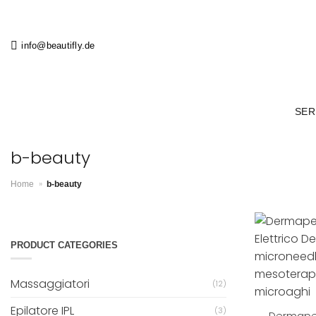
Salta
ai
contenuti
info@beautifly.de
SER
b-beauty
»
Home
b-beauty
PRODUCT CATEGORIES
Massaggiatori
(12)
+
Epilatore IPL
(3)