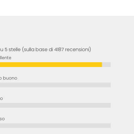
su 5 stelle (sulla base di 4187 recensioni)
llente
o buono
io
so