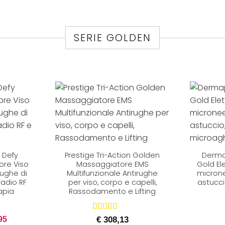
SERIE GOLDEN
+
+
 Defy
Prestige Tri-Action Golden
Derma
ore Viso
Massaggiatore EMS
Gold El
rughe di
Multifunzionale Antirughe
microne
radio RF
per viso, corpo e capelli,
astucc
apia
Rassodamento e Lifting
Il
Valutato
€
308,13
95