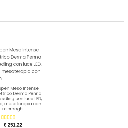
pen Meso Intense
ettrico Derma Penna
edling con luce LED,
io, mesoterapia con
microaghi
Valutato
5
€
251,22