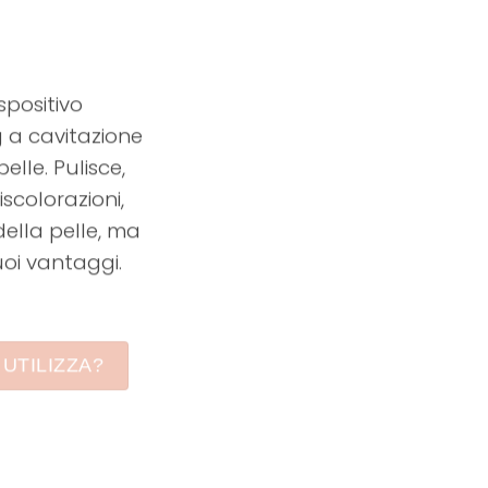
spositivo
g a cavitazione
elle. Pulisce,
iscolorazioni,
della pelle, ma
uoi vantaggi.
 UTILIZZA?