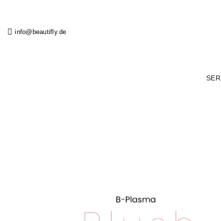
Salta
ai
contenuti
info@beautifly.de
SER