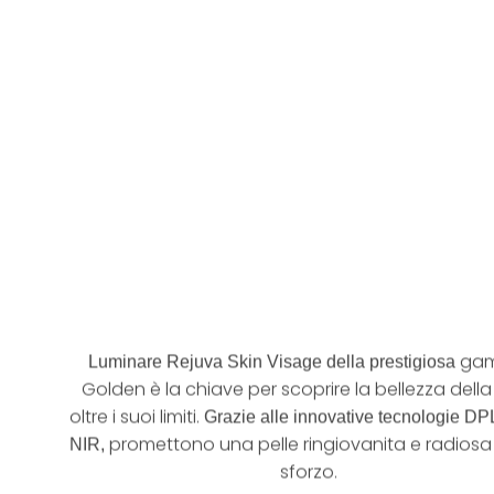
prezzo
5.00
su 5
5.00
su 5
origina
era:
€ 478,
ga
Luminare Rejuva Skin Visage della prestigiosa
Golden è la chiave per scoprire la bellezza della
oltre i suoi limiti.
Grazie alle innovative tecnologie DPL
promettono una pelle ringiovanita e radiosa
NIR,
sforzo.