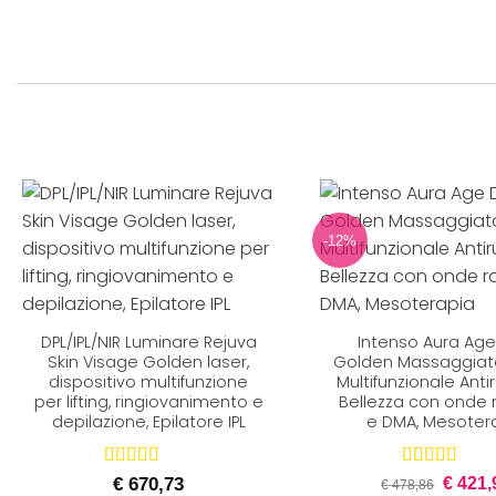
-12%
+
+
DPL/IPL/NIR Luminare Rejuva
Intenso Aura Age
Skin Visage Golden laser,
Golden Massaggiat
dispositivo multifunzione
Multifunzionale Anti
per lifting, ringiovanimento e
Bellezza con onde 
depilazione, Epilatore IPL
e DMA, Mesoter
Il
Valutato
Valutato
€
670,73
€
421,
€
478,86