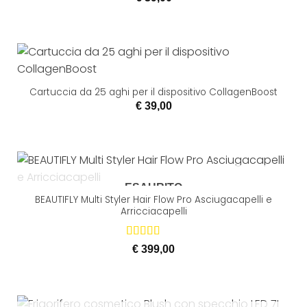
Cartuccia da 25 aghi per il dispositivo CollagenBoost
€
39,00
ESAURITO
BEAUTIFLY Multi Styler Hair Flow Pro Asciugacapelli e
Arricciacapelli
Valutato
5
€
399,00
su 5