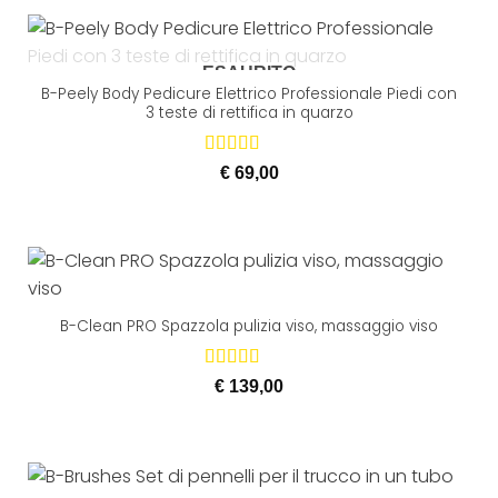
ESAURITO
B-Peely Body Pedicure Elettrico Professionale Piedi con
3 teste di rettifica in quarzo
Valutato
€
69,00
5.00
su 5
B-Clean PRO Spazzola pulizia viso, massaggio viso
Valutato
€
139,00
5.00
su 5