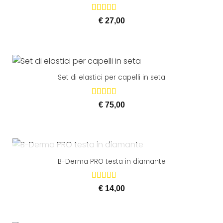
Valutato
€
27,00
5.00
su 5
Set di elastici per capelli in seta
Valutato
€
75,00
5.00
su 5
ESAURITO
B-Derma PRO testa in diamante
Valutato
€
14,00
5.00
su 5