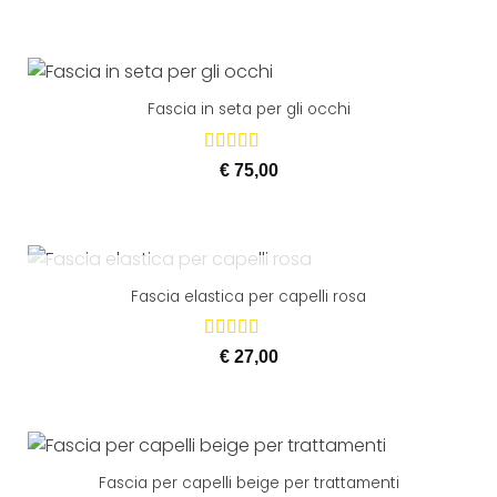
Fascia in seta per gli occhi
Valutato
€
75,00
5.00
su 5
ESAURITO
Fascia elastica per capelli rosa
Valutato
€
27,00
5.00
su 5
Fascia per capelli beige per trattamenti