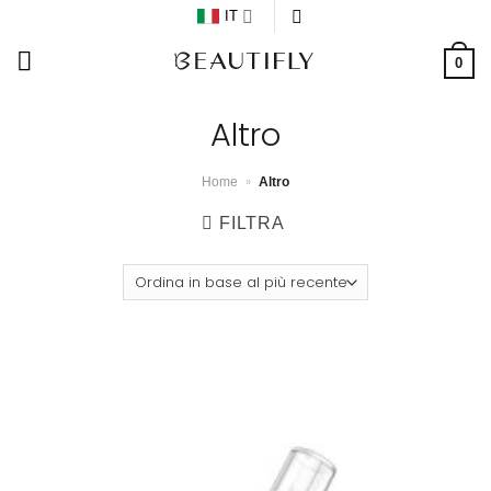
Salta
IT
ai
0
contenuti
Altro
»
Home
Altro
FILTRA