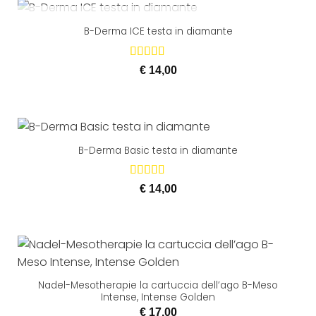
ESAURITO
B-Derma ICE testa in diamante
Valutato
€
14,00
5.00
su 5
B-Derma Basic testa in diamante
Valutato
€
14,00
5.00
su 5
Nadel-Mesotherapie la cartuccia dell’ago B-Meso
Intense, Intense Golden
€
17,00