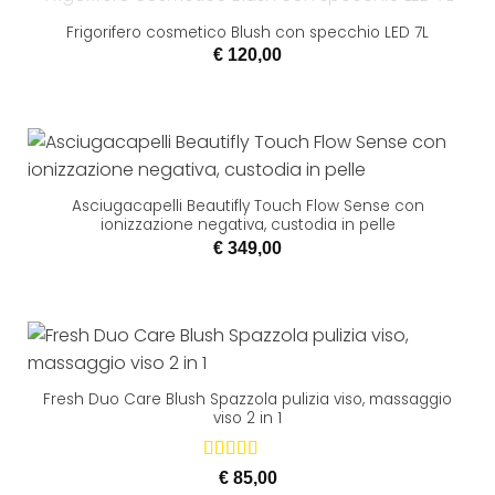
ESAURITO
Frigorifero cosmetico Blush con specchio LED 7L
€
120,00
Asciugacapelli Beautifly Touch Flow Sense con
ionizzazione negativa, custodia in pelle
€
349,00
Fresh Duo Care Blush Spazzola pulizia viso, massaggio
viso 2 in 1
Valutato
€
85,00
5.00
su 5