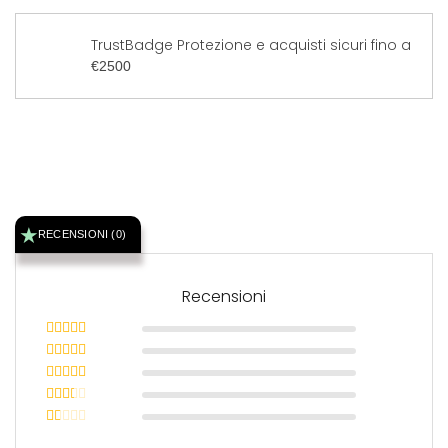
TrustBadge Protezione e acquisti sicuri fino a
€2500
RECENSIONI (0)
Recensioni
Valutato
5
su 5
Valutato
4
su 5
Valutato
3
su 5
Valutato
2
su
Valutato
5