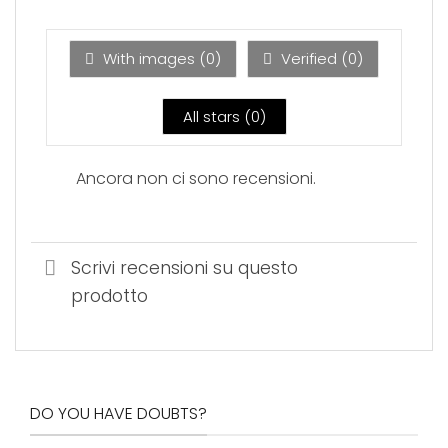
1
su
5
With images (
0
)
Verified (
0
)
All stars (
0
)
Ancora non ci sono recensioni.
Scrivi recensioni su questo
prodotto
DO YOU HAVE DOUBTS?