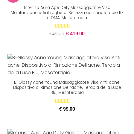
Intenso Aura Age Defy Massaggiatore Viso
Multifunzionale Antirughe di Bellezza con onde radio RF
e DMA, Mesoterapia
Il
Il
Valutato
€
419,00
€
469,00
prezzo
prezzo
5.00
su 5
originale
attuale
era:
è:
€ 469,00.
€ 419,00.
B-Glossy Acne Young Massaggiatore Viso Anti acne,
Dispositivo di Rimozione Dell’acne, Terapia della Luce
Blu, Mesoterapia
Valutato
€
99,00
5.00
su 5