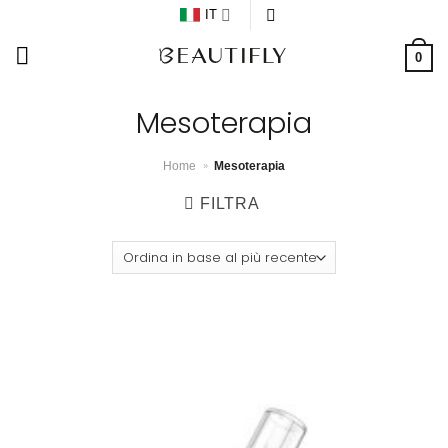
Salta
IT
ai
0
contenuti
Mesoterapia
»
Home
Mesoterapia
FILTRA