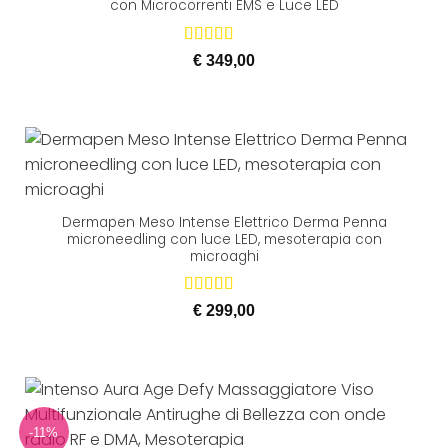
con Microcorrenti EMS e Luce LED
Valutato
€
349,00
5.00
su 5
Dermapen Meso Intense Elettrico Derma Penna
microneedling con luce LED, mesoterapia con
microaghi
Valutato
5
€
299,00
su 5
-11%