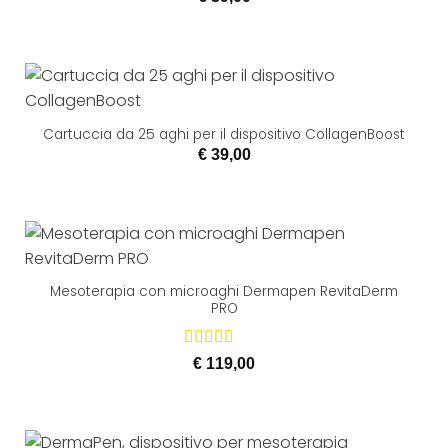
Cartuccia da 25 aghi per il dispositivo CollagenBoost
€
39,00
Mesoterapia con microaghi Dermapen RevitaDerm
PRO
Valutato
€
119,00
5.00
su 5