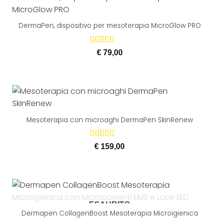
DermaPen, dispositivo per mesoterapia MicroGlow PRO
Valutato
€
79,00
5.00
su 5
Mesoterapia con microaghi DermaPen SkinRenew
Valutato
€
159,00
5.00
su 5
ESAURITO
Dermapen CollagenBoost Mesoterapia Microigienica