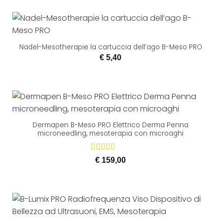
Nadel-Mesotherapie la cartuccia dell’ago B-Meso PRO
€
5,40
Dermapen B-Meso PRO Elettrico Derma Penna
microneedling, mesoterapia con microaghi
Valutato
5
€
159,00
su 5