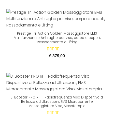
Prestige Tri-Action Golden Massaggiatore EMS
Multifunzionale Antirughe per viso, corpo e capelli,
Rassodamento e Lifting
Valutato
€
379,00
5.00
su 5
B-Booster PRO RF – Radiofrequenza Viso Dispositivo di
Bellezza ad Ultrasuoni, EMS Microcorrente
Massaggiatore Viso, Mesoterapia