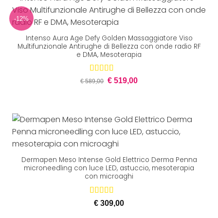
-12%
Intenso Aura Age Defy Golden Massaggiatore Viso
Multifunzionale Antirughe di Bellezza con onde radio RF
e DMA, Mesoterapia
Il
Il
Valutato
€
519,00
€
589,00
prezzo
prezzo
5.00
su 5
originale
attuale
era:
è:
€ 589,00.
€ 519,00.
Dermapen Meso Intense Gold Elettrico Derma Penna
microneedling con luce LED, astuccio, mesoterapia
con microaghi
Valutato
5
€
309,00
su 5