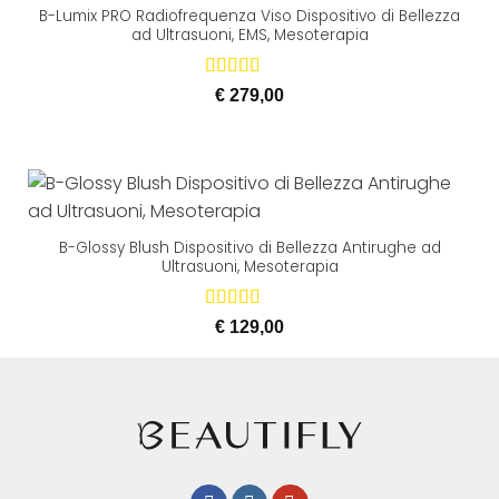
B-Lumix PRO Radiofrequenza Viso Dispositivo di Bellezza
ad Ultrasuoni, EMS, Mesoterapia
Valutato
€
279,00
5.00
su 5
B-Glossy Blush Dispositivo di Bellezza Antirughe ad
Ultrasuoni, Mesoterapia
Valutato
€
129,00
5.00
su 5