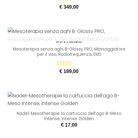
Valutato
€
349,00
5.00
su 5
ESAURITO
Mesoterapia senza aghi B-Glossy PRO, Massaggiatore
per il viso, Radiofrequenza, EMS
Valutato
€
189,00
5.00
su 5
Nadel-Mesotherapie la cartuccia dell’ago B-Meso
Intense, Intense Golden
€
17,00