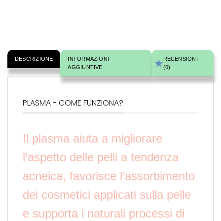
DESCRIZIONE
INFORMAZIONI
RECENSIONI
AGGIUNTIVE
(6)
PLASMA - COME FUNZIONA?
Il plasma aiuta a migliorare
l’aspetto delle pelli a tendenza
acneica, favorisce l’assorbimento
dei cosmetici applicati sulla pelle
e supporta i naturali processi di