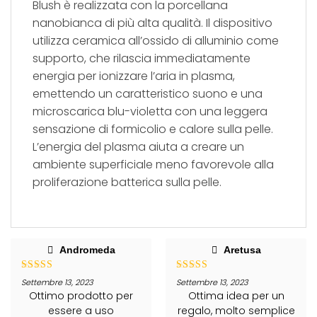
Blush è realizzata con la porcellana
nanobianca di più alta qualità. Il dispositivo
utilizza ceramica all’ossido di alluminio come
supporto, che rilascia immediatamente
energia per ionizzare l’aria in plasma,
emettendo un caratteristico suono e una
microscarica blu-violetta con una leggera
sensazione di formicolio e calore sulla pelle.
L’energia del plasma aiuta a creare un
ambiente superficiale meno favorevole alla
proliferazione batterica sulla pelle.
Andromeda
Aretusa
Valutato
5
Valutato
5
Settembre 13, 2023
Settembre 13, 2023
su 5
su 5
Ottimo prodotto per
Ottima idea per un
essere a uso
regalo, molto semplice