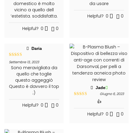
domestico è molto
da usare
vicino a quello dell
‘estetista. soddisfatta.
Helpful?
0
0
Helpful?
0
0
Daria
Valutato
5
Settembre 13, 2023
su 5
Sono meravigliata da
quello che toglie
questo aggeggiò
Questo è davvero il top
Jade
;)
Giugno 6, 2023
Valutato
5
👍
su 5
Helpful?
0
0
Helpful?
0
0