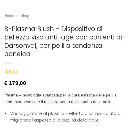
»
Home
Shop
B-Plasma Blush – Dispositivo di
bellezza viso anti-age con correnti di
Darsonval, per pelli a tendenza
acneica
Valutato
6
€
179,00
5.00
su 5 su
base di
recensioni
Plasma – tecnologia avanzata per la cura estetica delle pelli a
tendenza acneica e il miglioramento dell’aspetto della pelle
Massaggiatore al plasma – effetto plasma – aiuta a
migliorare l’aspetto e la qualità della pelle