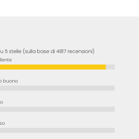
su 5 stelle (sulla base di 4187 recensioni)
llente
o buono
io
so