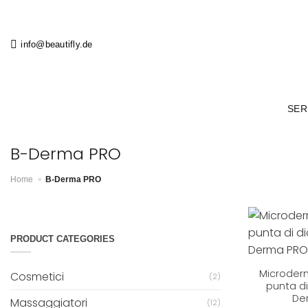
Salta
ai
contenuti
info@beautifly.de
SER
B-Derma PRO
»
Home
B-Derma PRO
PRODUCT CATEGORIES
+
Microder
Cosmetici
(2)
punta d
De
Massaggiatori
(12)