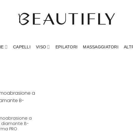
IE
CAPELLI
VISO
EPILATORI
MASSAGGIATORI
ALT
moabrasione a
i diamante B-
rma PRO