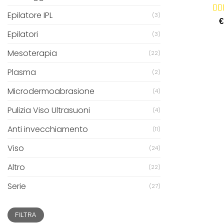
Epilatore IPL
(3)
Val
€
5.0
Epilatori
(3)
Mesoterapia
(22)
Plasma
(2)
Microdermoabrasione
(4)
Pulizia Viso Ultrasuoni
(4)
Anti invecchiamento
(11)
Viso
(24)
Altro
(22)
Serie
(27)
Prezzo
Prezzo
FILTRA
Min
Max