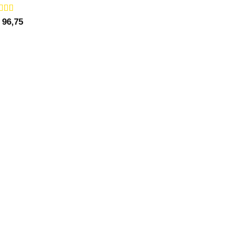
utato
96,75
0
su 5