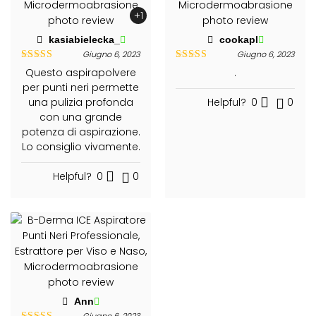
+1
kasiabielecka_
cookapl
Giugno 6, 2023
Giugno 6, 2023
Valutato
5
Valutato
5
Questo aspirapolvere
.
su 5
su 5
per punti neri permette
una pulizia profonda
Helpful?
0
0
con una grande
potenza di aspirazione.
Lo consiglio vivamente.
Helpful?
0
0
Ann
Giugno 6, 2023