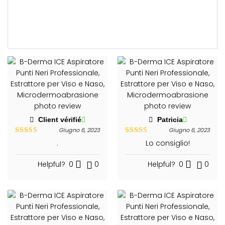
Client vérifié
Patricia
Giugno 6, 2023
Giugno 6, 2023
Valutato
5
Valutato
5
.
Lo consiglio!
su 5
su 5
Helpful?
0
0
Helpful?
0
0