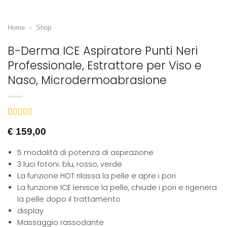
»
Home
Shop
B-Derma ICE Aspiratore Punti Neri
Professionale, Estrattore per Viso e
Naso, Microdermoabrasione
Valutato
7
5
€
159,00
su 5 su base
di
recensioni
5 modalità di potenza di aspirazione
3 luci fotoni: blu, rosso, verde
La funzione HOT rilassa la pelle e apre i pori
La funzione ICE lenisce la pelle, chiude i pori e rigenera
la pelle dopo il trattamento
display
Massaggio rassodante