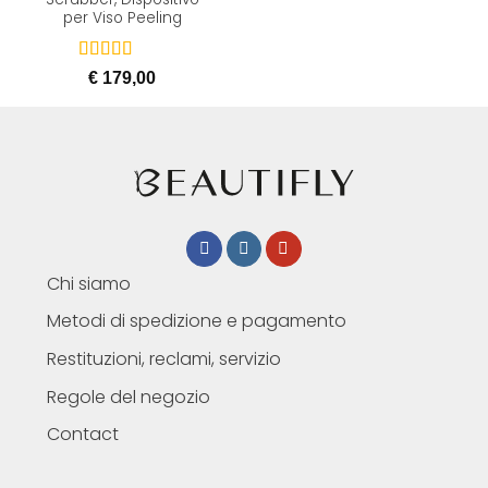
per Viso Peeling
Valutato
€
179,00
5.00
su 5
Chi siamo
Metodi di spedizione e pagamento
Restituzioni, reclami, servizio
Regole del negozio
Contact