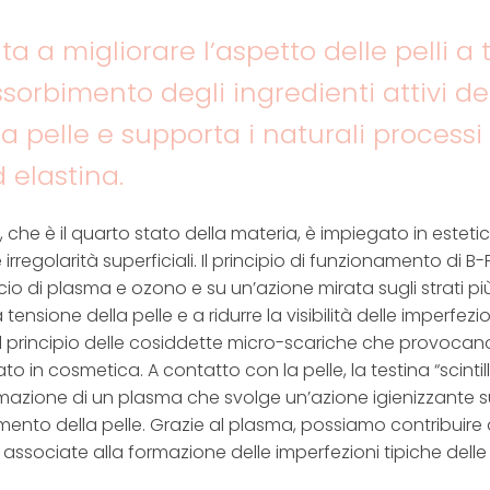
ta a migliorare l’aspetto delle pelli 
ssorbimento degli ingredienti attivi d
la pelle e supporta i naturali processi
 elastina.
a, che è il quarto stato della materia, è impiegato in esteti
e irregolarità superficiali. Il principio di funzionamento di 
cio di plasma e ozono e su un’azione mirata sugli strati pi
a tensione della pelle e a ridurre la visibilità delle imperf
 principio delle cosiddette micro-scariche che provocano 
o in cosmetica. A contatto con la pelle, la testina “scintill
ormazione di un plasma che svolge un’azione igienizzante su
mento della pelle. Grazie al plasma, possiamo contribuire a
i associate alla formazione delle imperfezioni tipiche dell