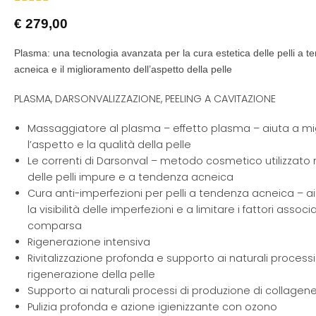
Valutato
7
€
279,00
5.00
su 5 su
base di
recensioni
Plasma: una tecnologia avanzata per la cura estetica delle pelli a 
acneica e il miglioramento dell’aspetto della pelle
PLASMA, DARSONVALIZZAZIONE, PEELING A CAVITAZIONE
Massaggiatore al plasma – effetto plasma – aiuta a mi
l’aspetto e la qualità della pelle
Le correnti di Darsonval – metodo cosmetico utilizzato 
delle pelli impure e a tendenza acneica
Cura anti-imperfezioni per pelli a tendenza acneica – ai
la visibilità delle imperfezioni e a limitare i fattori associa
comparsa
Rigenerazione intensiva
Rivitalizzazione profonda e supporto ai naturali processi
rigenerazione della pelle
Supporto ai naturali processi di produzione di collagene
Pulizia profonda e azione igienizzante con ozono