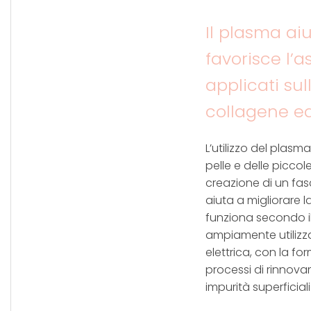
Il plasma aiu
favorisce l’a
applicati sul
collagene ed
L’utilizzo del plasm
pelle e delle piccol
creazione di un fas
aiuta a migliorare l
funziona secondo il
ampiamente utilizzat
elettrica, con la f
processi di rinnova
impurità superficial