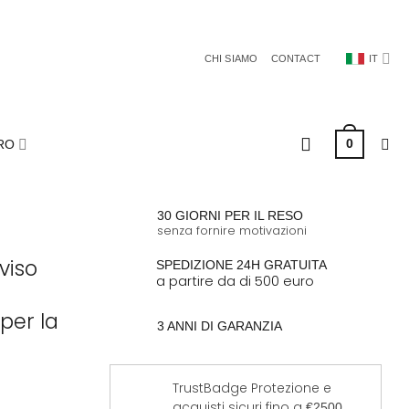
CHI SIAMO
CONTACT
IT
0
RO
30 GIORNI PER IL RESO
senza fornire motivazioni
viso
SPEDIZIONE 24H GRATUITA
a partire da di 500 euro
per la
3 ANNI DI GARANZIA
TrustBadge Protezione e
acquisti sicuri fino a
€2500