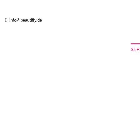
Salta
ai
contenuti
info@beautifly.de
SER