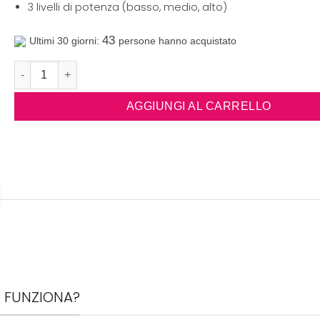
3 livelli di potenza (basso, medio, alto)
43
Ultimi 30 giorni:
persone hanno acquistato
B-Plasma PRO – Dispositivo di bellezza viso anti-age e antirugh
AGGIUNGI AL CARRELLO
 FUNZIONA?