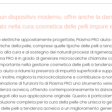
n dispositivo moderno, offre anche la da
ato nella cura cosmetica delle pelli impure
e elettriche appositamente progettate, Plasma PRO aiuta 
iche della pelle, comprese quelle tipiche delle pelli a t
alla cura e al sostegno dei naturali processi di rigenerazi
asma PRO è in grado di generare microscariche chiamate co
mportante nella gestione cosmetica delle pelli a tendenz
vo aiuta a ridurre la presenza di impurità superficiali e supp
. Inoltre, migliora la microcircolazione e contribuisce a n
nazione di funzioni fa di Plasma PRO uno strumento versat
endenza acneica, offrendo contemporaneamente la darson
 legati alla sua applicazione originale. Questo è partico
luzione completa per la cura della pelle che unisca la g
e delle pelli a tendenza acneica a un miglioramento gener