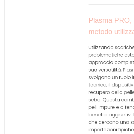
Plasma PRO, u
metodo utilizz
Utilizzando scarich
problematiche estet
approccio completo 
sua versatilità, Pl
svolgono un ruolo i
tecnica, il dispositi
recupero della pelle
sebo. Questa combi
pelli impure e a t
benefici aggiuntivi
che cercano una so
imperfezioni tipich